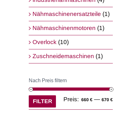
Nähmaschinenersatzteile
(1)
Nähmaschinenmotoren
(1)
Overlock
(10)
Zuschneidemaschinen
(1)
Nach Preis filtern
Min.
Max.
Preis:
—
660 €
670 €
FILTER
Preis
Preis