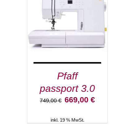
IN DEN WARENKORB
/
DETAILS
Pfaff
passport 3.0
Ursprünglicher
Aktueller
669,00
€
749,00
€
Preis
Preis
war:
ist:
749,00 €
669,00 €.
inkl. 19 % MwSt.