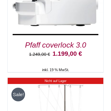
Pfaff coverlock 3.0
Ursprünglicher
Aktueller
1.199,00
€
1.249,00
€
Preis
Preis
war:
ist:
1.249,00 €
1.199,00 €.
inkl. 19 % MwSt.
Nicht auf Lager
Sale!