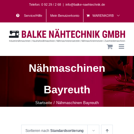
Skip
Telefon: 0 92 29 / 2 68
|
info@balke-naehtechnik.de
to
Service/Hilfe
Mein Benutzerkonto
WARENKORB
content
Nähmaschinen
Bayreuth
Startseite
Nähmaschinen Bayreuth
Sortieren nach
Standardsortierung