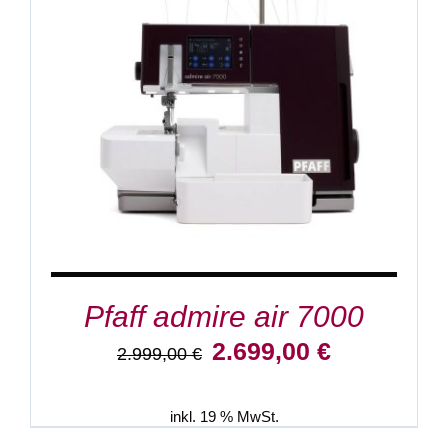
DETAILS
Pfaff admire air 7000
Ursprünglicher
Aktueller
2.699,00
€
2.999,00
€
Preis
Preis
war:
ist:
2.999,00 €
2.699,00 €.
inkl. 19 % MwSt.