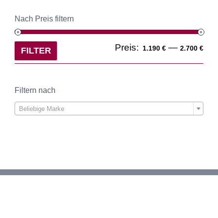
Nach Preis filtern
Min
Ma
Preis:
—
1.190 €
2.700 €
FILTER
Pre
Pre
Filtern nach

Beliebige Marke