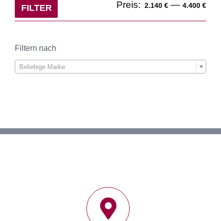
Min
Ma
Preis:
—
2.140 €
4.400 €
FILTER
Pre
Pre
Filtern nach

Beliebige Marke