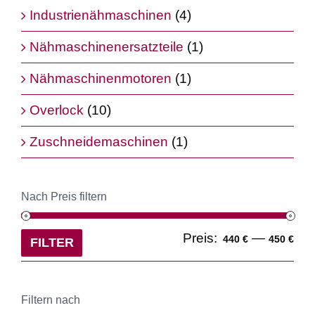
Industrienähmaschinen
(4)
Nähmaschinenersatzteile
(1)
Nähmaschinenmotoren
(1)
Overlock
(10)
Zuschneidemaschinen
(1)
Nach Preis filtern
Min
Ma
Preis:
—
440 €
450 €
FILTER
Pre
Pre
Filtern nach
