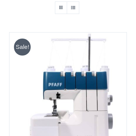
Sale!
IN DEN WARENKORB
/
DETAILS