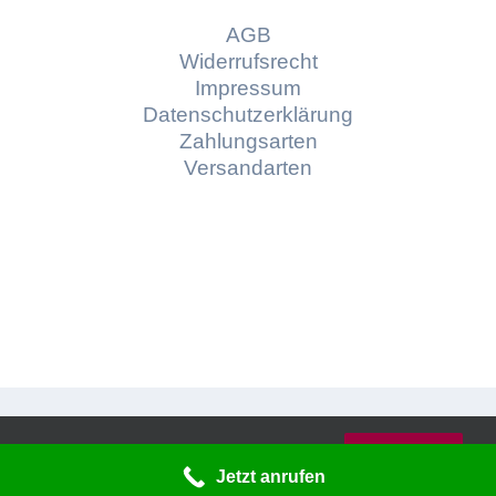
AGB
Widerrufsrecht
Impressum
Datenschutzerklärung
Zahlungsarten
Versandarten
© Copyright
2026 | Konzept und Webdesign by
Diese Website verwendet Cookies und
Braindepartment
Werbeagentur Bayreuth
OK
Dienste von Dritten.
Jetzt anrufen