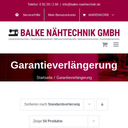
Skip
Telefon: 0 92 29 / 2 68
|
info@balke-naehtechnik.de
to
Service/Hilfe
Mein Benutzerkonto
WARENKORB
content
Garantieverlängerung
Startseite
Garantieverlängerung
Sortieren nach
Standardsortierung
Zeige
50 Produkte