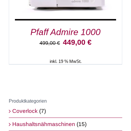
Pfaff Admire 1000
Ursprünglicher
Aktueller
449,00
€
499,00
€
Preis
Preis
war:
ist:
499,00 €
449,00 €.
inkl. 19 % MwSt.
Produktkategorien
Coverlock
(7)
Haushaltsnähmaschinen
(15)