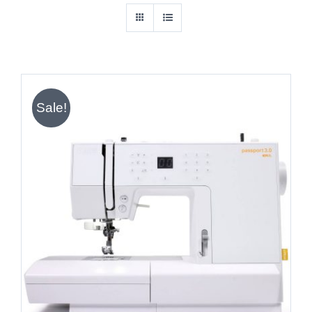
Sale!
IN DEN WARENKORB
/
DETAILS