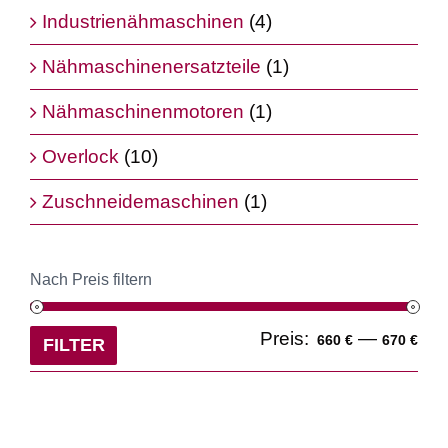
Industrienähmaschinen
(4)
Nähmaschinenersatzteile
(1)
Nähmaschinenmotoren
(1)
Overlock
(10)
Zuschneidemaschinen
(1)
Nach Preis filtern
Min
Ma
Preis:
—
660 €
670 €
FILTER
Pre
Pre