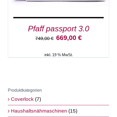
Pfaff passport 3.0
Ursprünglicher
Aktueller
669,00
€
749,00
€
Preis
Preis
war:
ist:
749,00 €
669,00 €.
inkl. 19 % MwSt.
Produktkategorien
Coverlock
(7)
Haushaltsnähmaschinen
(15)