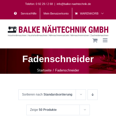
Skip
Telefon: 0 92 29 / 2 68
|
info@balke-naehtechnik.de
to
Service/Hilfe
Mein Benutzerkonto
WARENKORB
content
Fadenschneider
Startseite
Fadenschneider
Sortieren nach
Standardsortierung
Zeige
50 Produkte