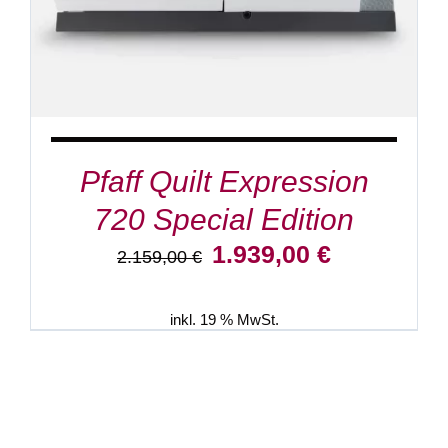
Pfaff Quilt Expression
720 Special Edition
Ursprünglicher
Aktueller
1.939,00
€
2.159,00
€
Preis
Preis
war:
ist:
2.159,00 €
1.939,00 €.
inkl. 19 % MwSt.