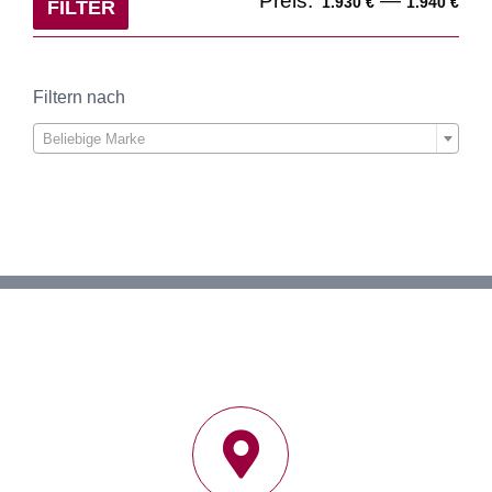
Preis:
—
1.930 €
1.940 €
FILTER
Pre
Pre
Filtern nach

Beliebige Marke