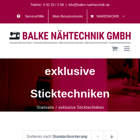
Skip
Telefon: 0 92 29 / 2 68
|
info@balke-naehtechnik.de
to
Service/Hilfe
Mein Benutzerkonto
WARENKORB
content
exklusive
Sticktechniken
Startseite
exklusive Sticktechniken
Sortieren nach
Standardsortierung