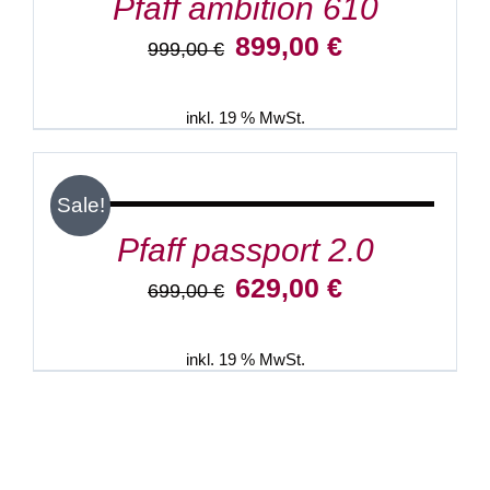
Pfaff ambition 610
Ursprünglicher
Aktueller
899,00
€
999,00
€
Preis
Preis
war:
ist:
999,00 €
899,00 €.
inkl. 19 % MwSt.
IN
DEN
WARENKORB
/
Sale!
DETAILS
Pfaff passport 2.0
Ursprünglicher
Aktueller
629,00
€
699,00
€
Preis
Preis
war:
ist:
699,00 €
629,00 €.
inkl. 19 % MwSt.