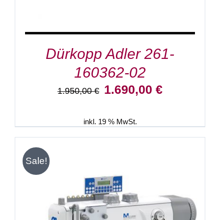
Dürkopp Adler 261-
160362-02
Ursprünglicher
Aktueller
1.690,00
€
1.950,00
€
Preis
Preis
war:
ist:
1.950,00 €
1.690,00 €.
inkl. 19 % MwSt.
Sale!