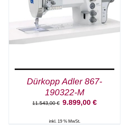
IN DEN WARENKORB
/
DETAILS
Dürkopp Adler 867-
190322-M
Ursprünglicher
Aktueller
9.899,00
€
11.543,00
€
Preis
Preis
war:
ist:
11.543,00 €
9.899,00 €.
inkl. 19 % MwSt.