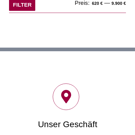
Min
Ma
Preis:
—
620 €
9.900 €
FILTER
Pre
Pre
Unser Geschäft