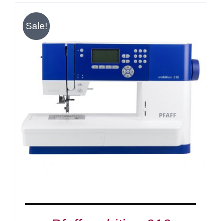
Sale!
IN DEN WARENKORB
/
DETAILS