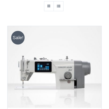
Sale!
IN DEN WARENKORB
/
DETAILS