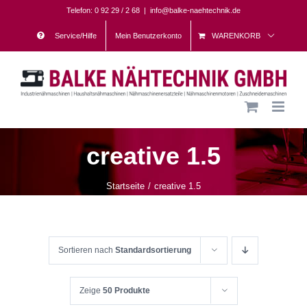
Skip
Telefon: 0 92 29 / 2 68
|
info@balke-naehtechnik.de
to
Service/Hilfe
Mein Benutzerkonto
WARENKORB
content
creative 1.5
Startseite
creative 1.5
Sortieren nach
Standardsortierung
Zeige
50 Produkte