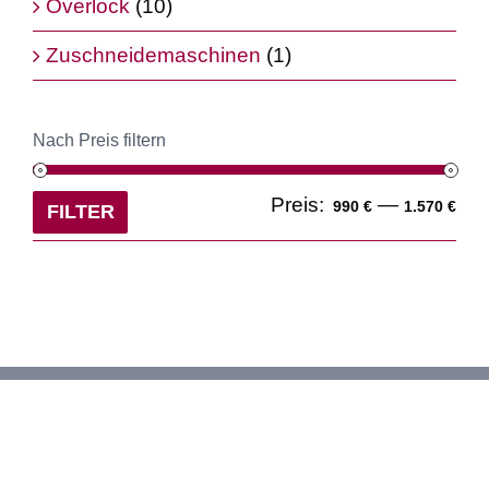
Overlock
(10)
Zuschneidemaschinen
(1)
Nach Preis filtern
Min
Ma
Preis:
—
990 €
1.570 €
FILTER
Pre
Pre