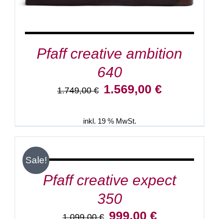
Pfaff creative ambition
640
Ursprünglicher
Aktueller
1.569,00
€
1.749,00
€
Preis
Preis
war:
ist:
1.749,00 €
1.569,00 €.
inkl. 19 % MwSt.
IN
DEN
WARENKORB
/
Sale!
DETAILS
Pfaff creative expect
350
Ursprünglicher
Aktueller
999,00
€
1.099,00
€