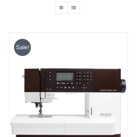
Sale!
IN DEN WARENKORB
/
DETAILS