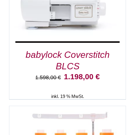
babylock Coverstitch
BLCS
Ursprünglicher
Aktueller
1.198,00
€
1.598,00
€
Preis
Preis
war:
ist:
1.598,00 €
1.198,00 €.
inkl. 19 % MwSt.