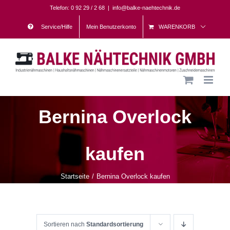
Skip
Telefon: 0 92 29 / 2 68
|
info@balke-naehtechnik.de
to
Service/Hilfe
Mein Benutzerkonto
WARENKORB
content
Bernina Overlock
kaufen
Startseite
Bernina Overlock kaufen
Sortieren nach
Standardsortierung