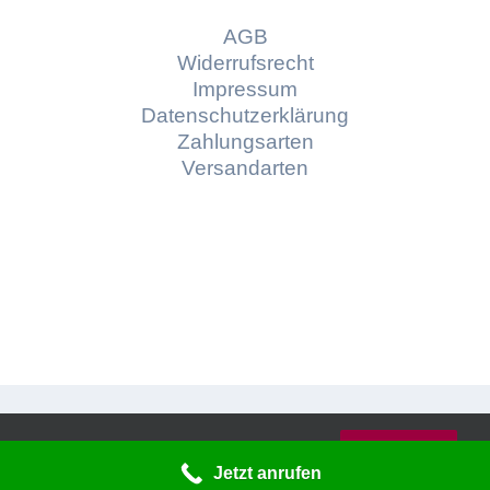
AGB
Widerrufsrecht
Impressum
Datenschutzerklärung
Zahlungsarten
Versandarten
© Copyright
2026 | Konzept und Webdesign by
Diese Website verwendet Cookies und
Braindepartment
Werbeagentur Bayreuth
OK
Dienste von Dritten.
Jetzt anrufen