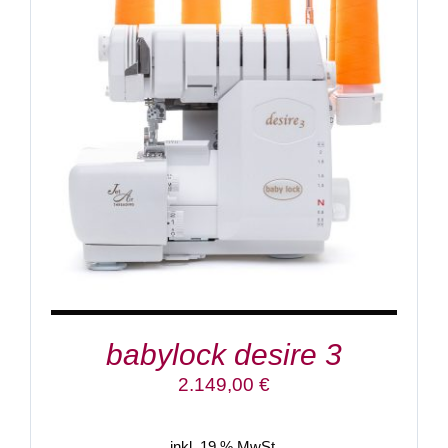
IN DEN WARENKORB
/
DETAILS
babylock desire 3
2.149,00
€
inkl. 19 % MwSt.