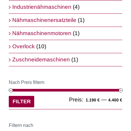
Industrienähmaschinen
(4)
Nähmaschinenersatzteile
(1)
Nähmaschinenmotoren
(1)
Overlock
(10)
Zuschneidemaschinen
(1)
Nach Preis filtern
Min
Ma
Preis:
—
1.190 €
4.400 €
FILTER
Pre
Pre
Filtern nach