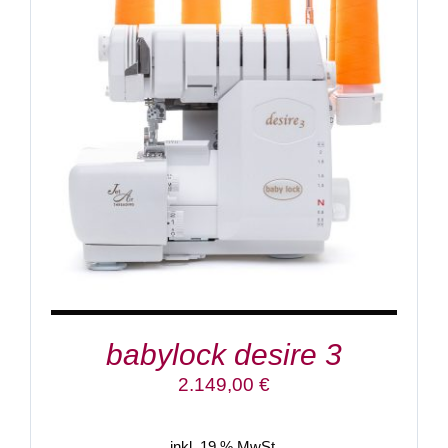
IN DEN WARENKORB
/
DETAILS
babylock desire 3
2.149,00
€
inkl. 19 % MwSt.