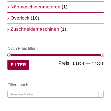
Nähmaschinenmotoren
(1)
Overlock
(10)
Zuschneidemaschinen
(1)
Nach Preis filtern
Min
Ma
Preis:
—
1.190 €
4.400 €
FILTER
Pre
Pre
Filtern nach

Beliebige Marke