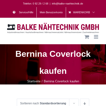
Skip
Telefon: 0 92 29 / 2 68
|
info@balke-naehtechnik.de
to
Service/Hilfe
Mein Benutzerkonto
WARENKORB
content
Bernina Coverlock
kaufen
Startseite
Bernina Coverlock kaufen
Sortieren nach
Standardsortierung