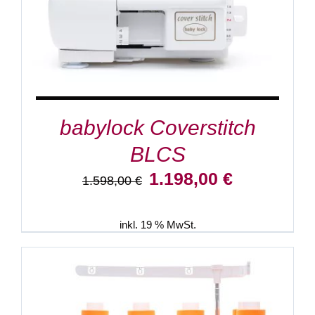
babylock Coverstitch
BLCS
Ursprünglicher
Aktueller
1.198,00
€
1.598,00
€
Preis
Preis
war:
ist:
1.598,00 €
1.198,00 €.
inkl. 19 % MwSt.