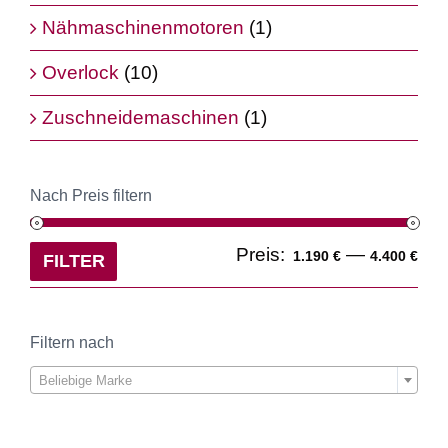
Nähmaschinenmotoren
(1)
Overlock
(10)
Zuschneidemaschinen
(1)
Nach Preis filtern
Min
Ma
Preis:
—
1.190 €
4.400 €
FILTER
Pre
Pre
Filtern nach

Beliebige Marke