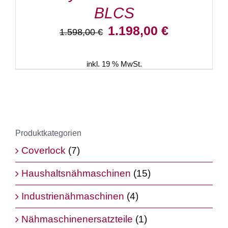
BLCS
Ursprünglicher
Aktueller
1.198,00
€
1.598,00
€
Preis
Preis
war:
ist:
1.598,00 €
1.198,00 €.
inkl. 19 % MwSt.
Produktkategorien
Coverlock
(7)
Haushaltsnähmaschinen
(15)
Industrienähmaschinen
(4)
Nähmaschinenersatzteile
(1)