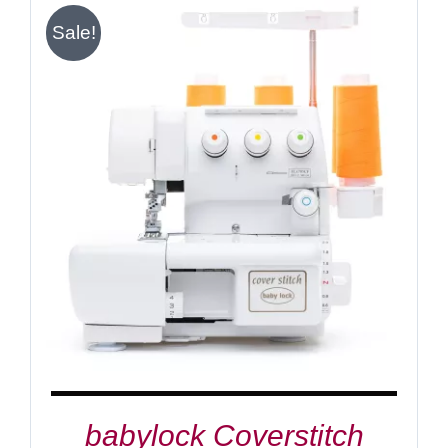
Sale!
IN DEN WARENKORB
/
DETAILS
babylock Coverstitch