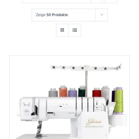
Zeige
50 Produkte
IN DEN WARENKORB
/
DETAILS