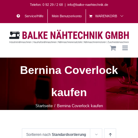
Skip
Telefon: 0 92 29 / 2 68
|
info@balke-naehtechnik.de
to
Service/Hilfe
Mein Benutzerkonto
WARENKORB
content
Bernina Coverlock
kaufen
Startseite
Bernina Coverlock kaufen
Sortieren nach
Standardsortierung