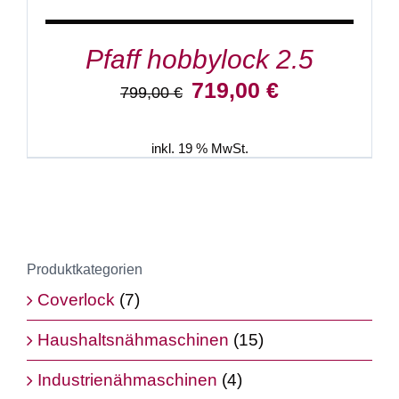
Pfaff hobbylock 2.5
Ursprünglicher
Aktueller
719,00
€
799,00
€
Preis
Preis
war:
ist:
799,00 €
719,00 €.
inkl. 19 % MwSt.
Produktkategorien
Coverlock
(7)
Haushaltsnähmaschinen
(15)
Industrienähmaschinen
(4)