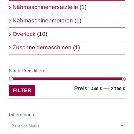
Nähmaschinenersatzteile
(1)
Nähmaschinenmotoren
(1)
Overlock
(10)
Zuschneidemaschinen
(1)
Nach Preis filtern
Min
Ma
Preis:
—
440 €
2.700 €
FILTER
Pre
Pre
Filtern nach

Beliebige Marke