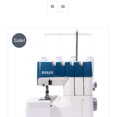
Sale!
IN DEN WARENKORB
/
DETAILS