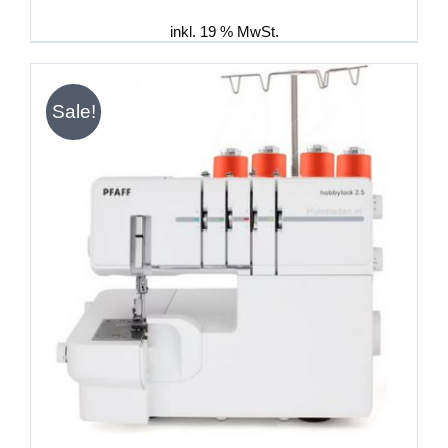
war:
ist:
1.249,00 €
1.199,00 €.
inkl. 19 % MwSt.
Sale!
IN DEN WARENKORB
/
DETAILS