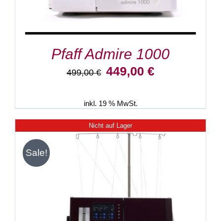
Pfaff Admire 1000
Ursprünglicher
Aktueller
449,00
€
499,00
€
Preis
Preis
war:
ist:
499,00 €
449,00 €.
inkl. 19 % MwSt.
Nicht auf Lager
Sale!
DETAILS