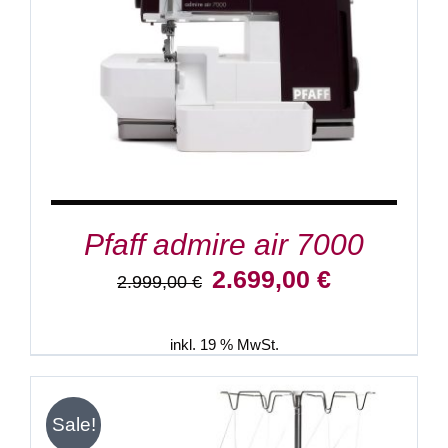
Pfaff admire air 7000
Ursprünglicher
Aktueller
2.699,00
€
2.999,00
€
Preis
Preis
war:
ist:
2.999,00 €
2.699,00 €.
inkl. 19 % MwSt.
Sale!