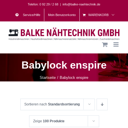
Skip
Telefon: 0 92 29 / 2 68
|
info@balke-naehtechnik.de
to
Service/Hilfe
Mein Benutzerkonto
WARENKORB
content
Babylock enspire
Startseite
Babylock enspire
Sortieren nach
Standardsortierung
Zeige
100 Produkte