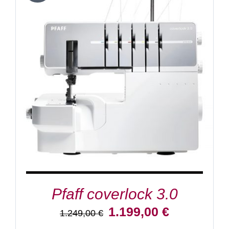
IN DEN WARENKORB
/
DETAILS
Pfaff coverlock 3.0
Ursprünglicher
Aktueller
1.199,00
€
1.249,00
€
Preis
Preis