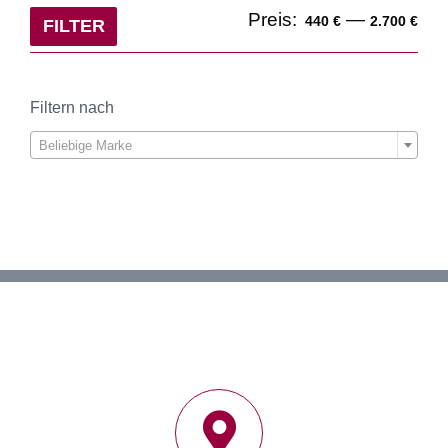
Min
Ma
Preis:
—
440 €
2.700 €
FILTER
Pre
Pre
Filtern nach

Beliebige Marke