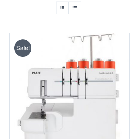
Sale!
IN DEN WARENKORB
/
DETAILS