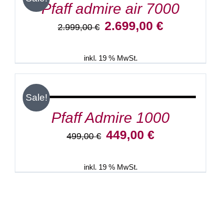
Pfaff admire air 7000
Ursprünglicher
Aktueller
2.699,00
€
2.999,00
€
Preis
Preis
war:
ist:
2.999,00 €
2.699,00 €.
inkl. 19 % MwSt.
IN
DEN
WARENKORB
/
Sale!
DETAILS
Pfaff Admire 1000
Ursprünglicher
Aktueller
449,00
€
499,00
€
Preis
Preis
war:
ist:
499,00 €
449,00 €.
inkl. 19 % MwSt.