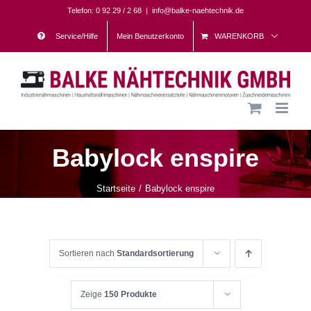
Skip
Telefon: 0 92 29 / 2 68
|
info@balke-naehtechnik.de
to
Service/Hilfe
Mein Benutzerkonto
WARENKORB
content
Babylock enspire
Startseite
Babylock enspire
Sortieren nach
Standardsortierung
Zeige
150 Produkte