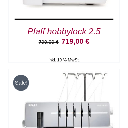
Pfaff hobbylock 2.5
Ursprünglicher
Aktueller
719,00
€
799,00
€
Preis
Preis
war:
ist:
799,00 €
719,00 €.
inkl. 19 % MwSt.
Sale!
IN DEN WARENKORB
/
DETAILS