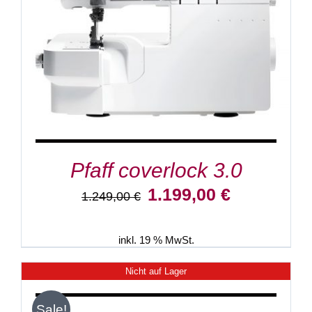
Pfaff coverlock 3.0
Ursprünglicher
Aktueller
1.199,00
€
1.249,00
€
Preis
Preis
war:
ist:
1.249,00 €
1.199,00 €.
inkl. 19 % MwSt.
Nicht auf Lager
DETAILS
Sale!