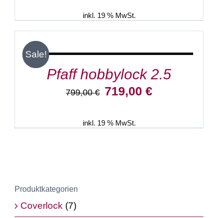
war:
ist:
1.249,00 €
1.199,00 €.
inkl. 19 % MwSt.
IN
DEN
WARENKORB
/
Sale!
DETAILS
Pfaff hobbylock 2.5
Ursprünglicher
Aktueller
719,00
€
799,00
€
Preis
Preis
war:
ist:
799,00 €
719,00 €.
inkl. 19 % MwSt.
Produktkategorien
Coverlock
(7)