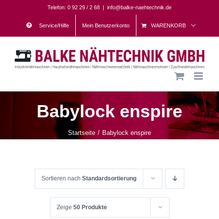
Skip
Telefon: 0 92 29 / 2 68
|
info@balke-naehtechnik.de
to
Service/Hilfe
Mein Benutzerkonto
WARENKORB
content
Babylock enspire
Startseite
Babylock enspire
Sortieren nach
Standardsortierung
Zeige
50 Produkte