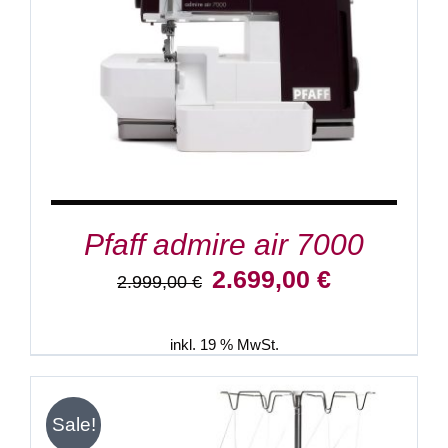
Pfaff admire air 7000
Ursprünglicher
Aktueller
2.699,00
€
2.999,00
€
Preis
Preis
war:
ist:
2.999,00 €
2.699,00 €.
inkl. 19 % MwSt.
Sale!