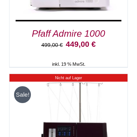
Pfaff Admire 1000
Ursprünglicher
Aktueller
449,00
€
499,00
€
Preis
Preis
war:
ist:
499,00 €
449,00 €.
inkl. 19 % MwSt.
Nicht auf Lager
Sale!
DETAILS