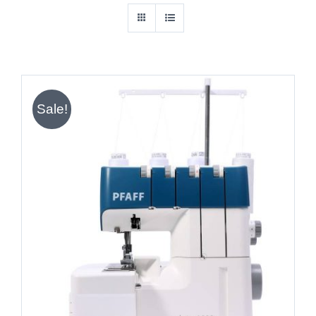
Sale!
IN DEN WARENKORB
/
DETAILS