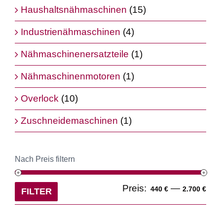
Haushaltsnähmaschinen
(15)
Industrienähmaschinen
(4)
Nähmaschinenersatzteile
(1)
Nähmaschinenmotoren
(1)
Overlock
(10)
Zuschneidemaschinen
(1)
Nach Preis filtern
Min
Ma
Preis:
—
440 €
2.700 €
FILTER
Pre
Pre