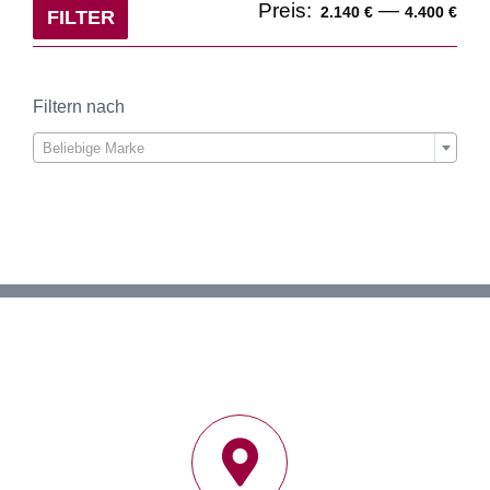
Min
Ma
Preis:
—
2.140 €
4.400 €
FILTER
Pre
Pre
Filtern nach

Beliebige Marke