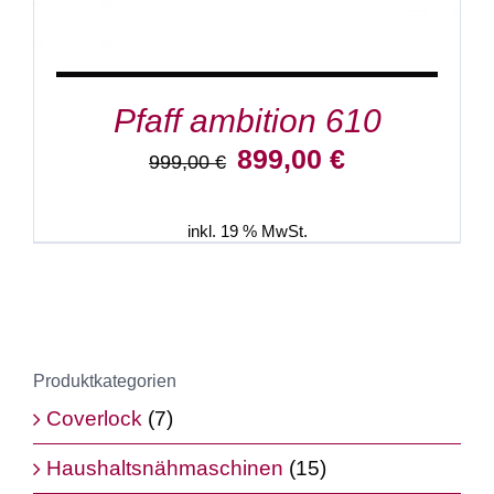
Pfaff ambition 610
Ursprünglicher
Aktueller
899,00
€
999,00
€
Preis
Preis
war:
ist:
999,00 €
899,00 €.
inkl. 19 % MwSt.
Produktkategorien
Coverlock
(7)
Haushaltsnähmaschinen
(15)