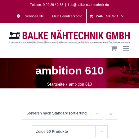
Skip
Telefon: 0 92 29 / 2 68
|
info@balke-naehtechnik.de
to
Service/Hilfe
Mein Benutzerkonto
WARENKORB
content
ambition 610
Startseite
ambition 610
Sortieren nach
Standardsortierung
Zeige
50 Produkte