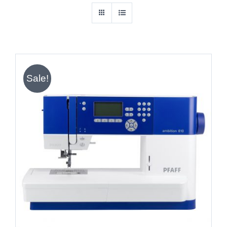
Sale!
IN DEN WARENKORB
/
DETAILS