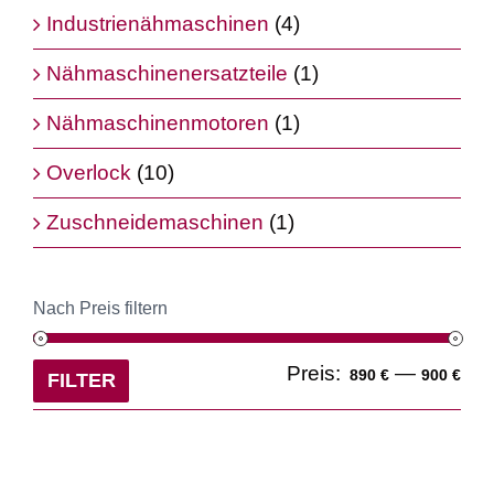
Industrienähmaschinen
(4)
Nähmaschinenersatzteile
(1)
Nähmaschinenmotoren
(1)
Overlock
(10)
Zuschneidemaschinen
(1)
Nach Preis filtern
Min
Ma
Preis:
—
890 €
900 €
FILTER
Pre
Pre