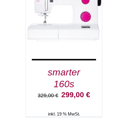
IN DEN WARENKORB
/
DETAILS
smarter
160s
Ursprünglicher
Aktueller
299,00
€
329,00
€
Preis
Preis
war:
ist:
329,00 €
299,00 €.
inkl. 19 % MwSt.