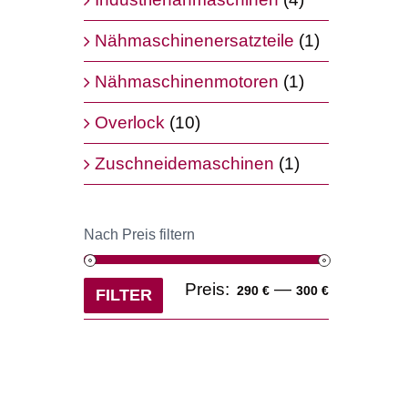
Nähmaschinenersatzteile
(1)
Nähmaschinenmotoren
(1)
Overlock
(10)
Zuschneidemaschinen
(1)
Nach Preis filtern
Min.
Max.
Preis:
—
290 €
300 €
FILTER
Preis
Preis