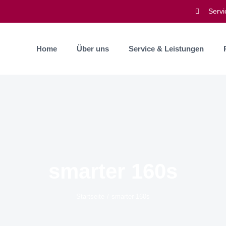
Servi
Home
Über uns
Service & Leistungen
smarter 160s
Startseite
smarter 160s