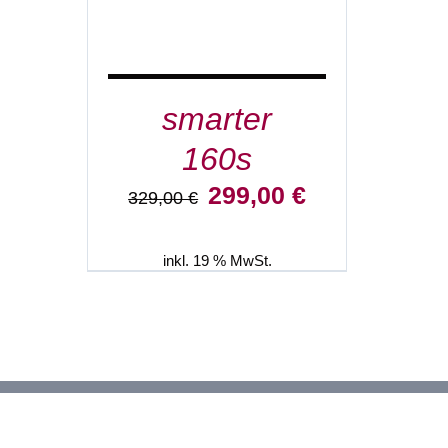
smarter
160s
Ursprünglicher
Aktueller
299,00
€
329,00
€
Preis
Preis
war:
ist:
329,00 €
299,00 €.
inkl. 19 % MwSt.