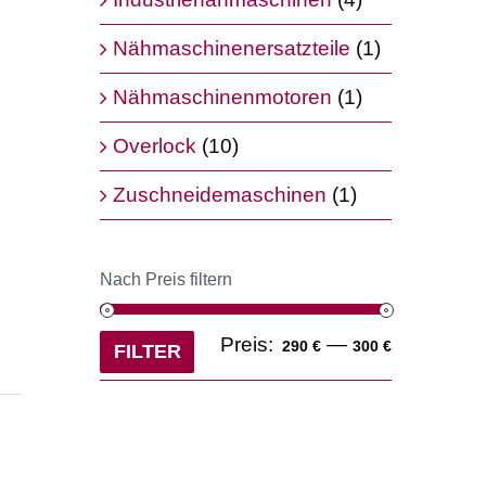
Nähmaschinenersatzteile
(1)
Nähmaschinenmotoren
(1)
Overlock
(10)
Zuschneidemaschinen
(1)
Nach Preis filtern
Min.
Max.
Preis:
—
290 €
300 €
FILTER
Preis
Preis