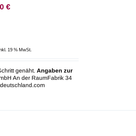
glicher
Aktueller
00
€
Preis
ist:
 €
299,00 €.
inkl. 19 % MwSt.
Schritt genäht.
Angaben zur
mbH An der RaumFabrik 34
-deutschland.com