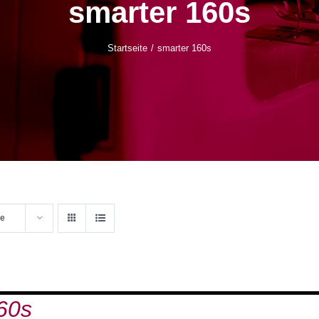
smarter 160s
Startseite
smarter 160s
te
60s