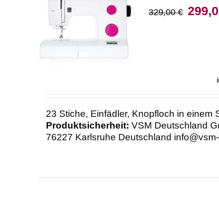
Ursprün
299,
329,00
€
Preis
IN DEN WARENKORB
war:
/
DETAILS
329,00
23 Stiche, Einfädler, Knopfloch in einem 
Produktsicherheit:
VSM Deutschland G
76227 Karlsruhe Deutschland info@vsm