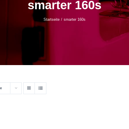
smarter 160s
Startseite
smarter 160s
te