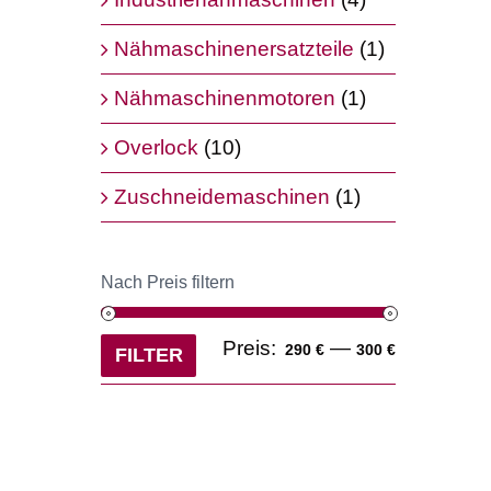
Nähmaschinenersatzteile
(1)
Nähmaschinenmotoren
(1)
Overlock
(10)
Zuschneidemaschinen
(1)
Nach Preis filtern
Min.
Max.
Preis:
—
290 €
300 €
FILTER
Preis
Preis