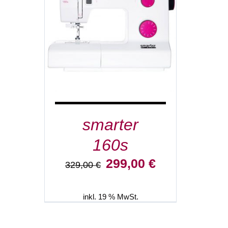
IN DEN WARENKORB
/
DETAILS
smarter
160s
Ursprünglicher
Aktueller
299,00
€
329,00
€
Preis
Preis
war:
ist:
329,00 €
299,00 €.
inkl. 19 % MwSt.