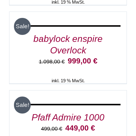
1.249,00 €
1.199,00 €.
inkl. 19 % MwSt.
IN
DEN
WARENKORB
/
Sale!
DETAILS
babylock enspire
Overlock
Ursprünglicher
Aktueller
999,00
€
1.098,00
€
Preis
Preis
war:
ist:
1.098,00 €
999,00 €.
inkl. 19 % MwSt.
IN
DEN
WARENKORB
/
Sale!
DETAILS
Pfaff Admire 1000
Ursprünglicher
Aktueller
449,00
€
499,00
€
Preis
Preis