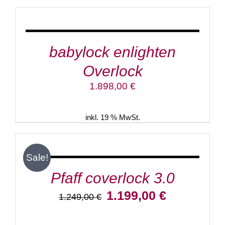
DEN
WARENKORB
/
DETAILS
babylock enlighten
Overlock
1.898,00
€
inkl. 19 % MwSt.
IN
DEN
WARENKORB
/
Sale!
DETAILS
Pfaff coverlock 3.0
Ursprünglicher
Aktueller
1.199,00
€
1.249,00
€
Preis
Preis
war:
ist: