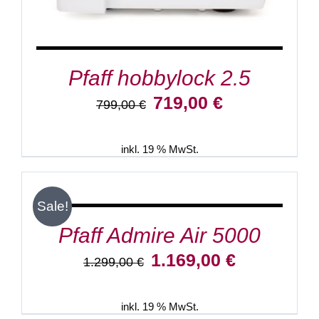
Pfaff hobbylock 2.5
Ursprünglicher
Aktueller
719,00
€
799,00
€
Preis
Preis
war:
ist:
799,00 €
719,00 €.
inkl. 19 % MwSt.
IN
DEN
WARENKORB
/
Sale!
DETAILS
Pfaff Admire Air 5000
Ursprünglicher
Aktueller
1.169,00
€
1.299,00
€
Preis
Preis
war:
ist:
1.299,00 €
1.169,00 €.
inkl. 19 % MwSt.
IN