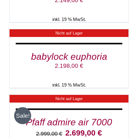
2.149,00
€
inkl. 19 % MwSt.
Nicht auf Lager
DETAILS
babylock euphoria
2.198,00
€
inkl. 19 % MwSt.
Nicht auf Lager
DETAILS
Sale!
Pfaff admire air 7000
Ursprünglicher
Aktueller
2.699,00
€
2.999,00
€