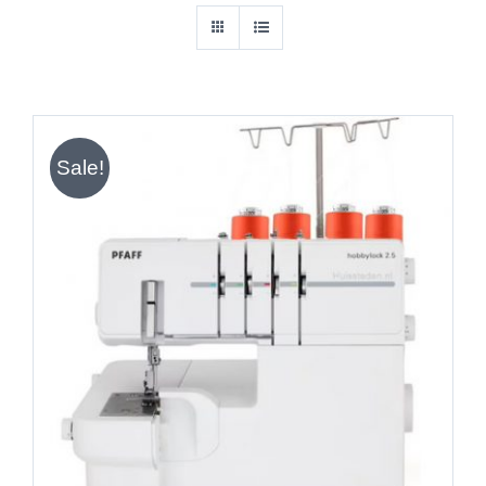
Sale!
IN DEN WARENKORB
/
DETAILS