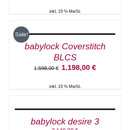
war:
ist:
499,00 €
449,00 €.
inkl. 19 % MwSt.
IN
DEN
WARENKORB
/
Sale!
DETAILS
babylock Coverstitch
BLCS
Ursprünglicher
Aktueller
1.198,00
€
1.598,00
€
Preis
Preis
war:
ist:
1.598,00 €
1.198,00 €.
inkl. 19 % MwSt.
IN
DEN
WARENKORB
/
DETAILS
babylock desire 3