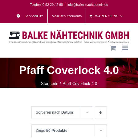
Skip
Telefon: 0 92 29 / 2 68
|
info@balke-naehtechnik.de
to
Service/Hilfe
Mein Benutzerkonto
WARENKORB
content
Pfaff Coverlock 4.0
Startseite
Pfaff Coverlock 4.0
Sortieren nach
Datum
Zeige
50 Produkte