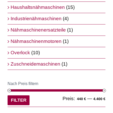
Haushaltsnähmaschinen
(15)
Industrienähmaschinen
(4)
Nähmaschinenersatzteile
(1)
Nähmaschinenmotoren
(1)
Overlock
(10)
Zuschneidemaschinen
(1)
Nach Preis filtern
Min
Ma
Preis:
—
440 €
4.400 €
FILTER
Pre
Pre