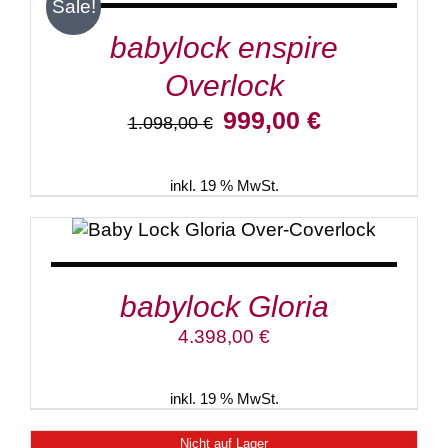
Sale!
DETAILS
babylock enspire
Overlock
Ursprünglicher
Aktueller
999,00
€
1.098,00
€
Preis
Preis
war:
ist:
1.098,00 €
999,00 €.
inkl. 19 % MwSt.
IN DEN WARENKORB
/
DETAILS
babylock Gloria
4.398,00
€
inkl. 19 % MwSt.
Nicht auf Lager
DETAILS