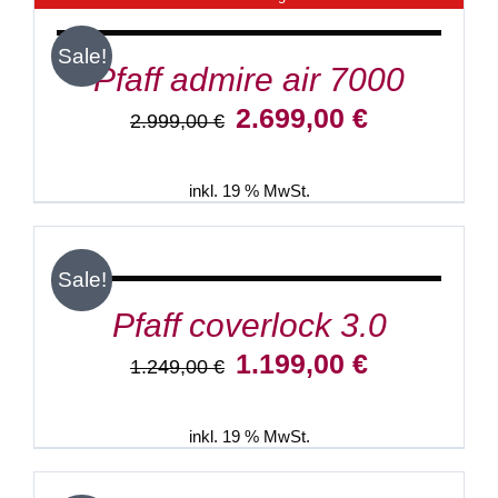
Sale!
Pfaff admire air 7000
Ursprünglicher
Aktueller
2.699,00
€
2.999,00
€
Preis
Preis
war:
ist:
2.999,00 €
2.699,00 €.
inkl. 19 % MwSt.
IN
DEN
WARENKORB
/
Sale!
DETAILS
Pfaff coverlock 3.0
Ursprünglicher
Aktueller
1.199,00
€
1.249,00
€
Preis
Preis
war:
ist:
1.249,00 €
1.199,00 €.
inkl. 19 % MwSt.
IN
DEN
WARENKORB