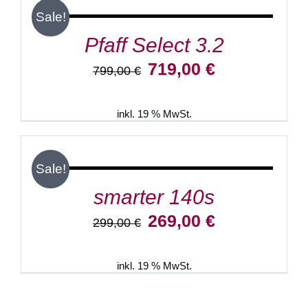
/
Sale!
DETAILS
Pfaff Select 3.2
Ursprünglicher
Aktueller
719,00
€
799,00
€
Preis
Preis
war:
ist:
799,00 €
719,00 €.
inkl. 19 % MwSt.
IN
DEN
WARENKORB
/
Sale!
DETAILS
smarter 140s
Ursprünglicher
Aktueller
269,00
€
299,00
€
Preis
Preis
war:
ist:
299,00 €
269,00 €.
inkl. 19 % MwSt.