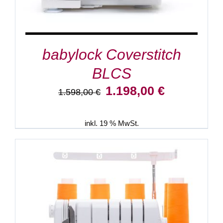
babylock Coverstitch
BLCS
Ursprünglicher
Aktueller
1.198,00
€
1.598,00
€
Preis
Preis
war:
ist:
1.598,00 €
1.198,00 €.
inkl. 19 % MwSt.