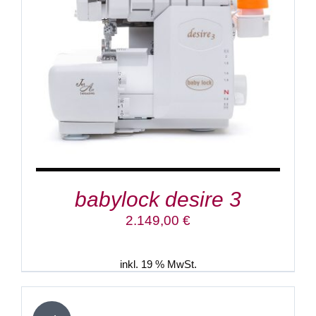
IN DEN WARENKORB
/
DETAILS
babylock desire 3
2.149,00
€
inkl. 19 % MwSt.
IN
DEN
WARENKORB
/