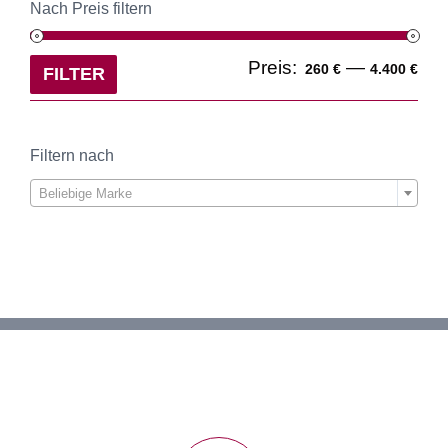
Nach Preis filtern
Min
Ma
Preis:
—
260 €
4.400 €
FILTER
Pre
Pre
Filtern nach

Beliebige Marke