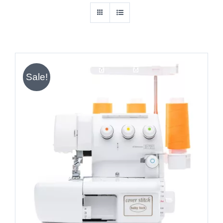
Sale!
IN DEN WARENKORB
/
DETAILS