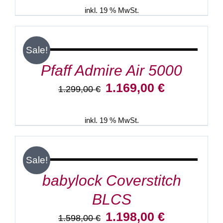
1.098,00 €
999,00 €.
inkl. 19 % MwSt.
IN
DEN
WARENKORB
/
Sale!
DETAILS
Pfaff Admire Air 5000
Ursprünglicher
Aktueller
1.169,00
€
1.299,00
€
Preis
Preis
war:
ist:
1.299,00 €
1.169,00 €.
inkl. 19 % MwSt.
IN
DEN
WARENKORB
/
Sale!
DETAILS
babylock Coverstitch
BLCS
Ursprünglicher
Aktueller
1.198,00
€
1.598,00
€