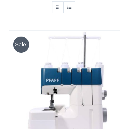
Sale!
IN DEN WARENKORB
/
DETAILS