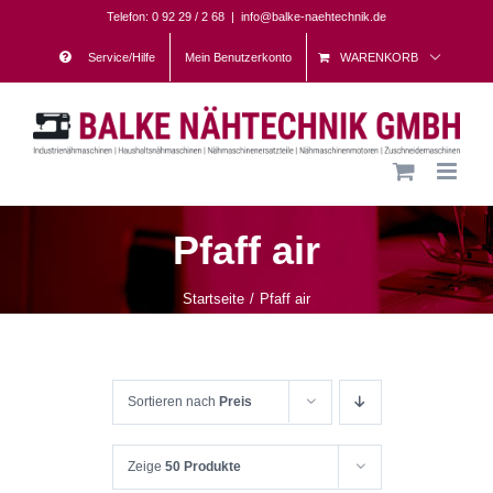
Skip
Telefon: 0 92 29 / 2 68
|
info@balke-naehtechnik.de
to
Service/Hilfe
Mein Benutzerkonto
WARENKORB
content
Pfaff air
Startseite
Pfaff air
Sortieren nach
Preis
Zeige
50 Produkte