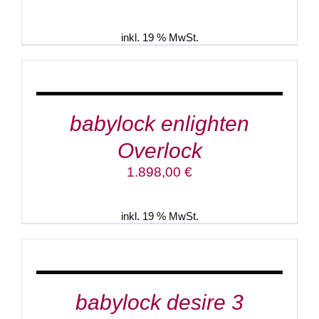
Preis
Preis
war:
ist:
1.598,00 €
1.198,00 €.
inkl. 19 % MwSt.
IN
DEN
WARENKORB
/
DETAILS
babylock enlighten
Overlock
1.898,00
€
inkl. 19 % MwSt.
IN
DEN
WARENKORB
/
DETAILS
babylock desire 3