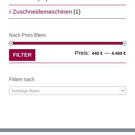
Zuschneidemaschinen
(1)
Nach Preis filtern
Min
Ma
Preis:
—
440 €
4.400 €
FILTER
Pre
Pre
Filtern nach

Beliebige Marke