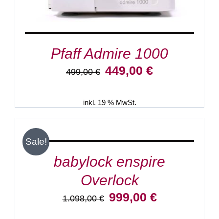
Pfaff Admire 1000
Ursprünglicher
Aktueller
449,00
€
499,00
€
Preis
Preis
war:
ist:
499,00 €
449,00 €.
inkl. 19 % MwSt.
IN
DEN
WARENKORB
/
Sale!
DETAILS
babylock enspire
Overlock
Ursprünglicher
Aktueller
999,00
€
1.098,00
€
Preis
Preis
war:
ist: