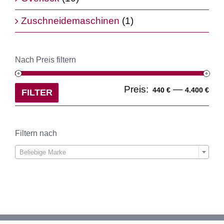
Zuschneidemaschinen
(1)
Nach Preis filtern
Min
Ma
Preis:
—
440 €
4.400 €
FILTER
Pre
Pre
Filtern nach

Beliebige Marke