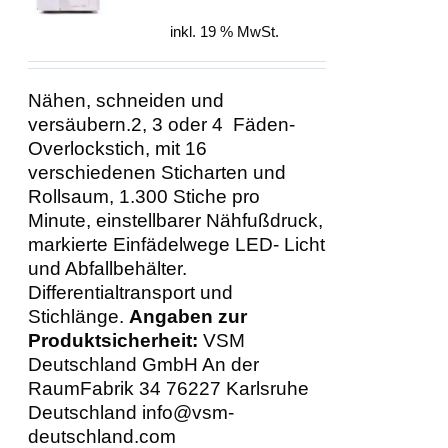
DETAILS
war:
ist:
inkl. 19 % MwSt.
499,00 €
449,00 €.
Nähen, schneiden und
versäubern.2, 3 oder 4 Fäden-
Overlockstich, mit 16
verschiedenen Sticharten und
Rollsaum, 1.300 Stiche pro
Minute, einstellbarer Nähfußdruck,
markierte Einfädelwege LED- Licht
und Abfallbehälter.
Differentialtransport und
Stichlänge.
Angaben zur
Produktsicherheit:
VSM
Deutschland GmbH An der
RaumFabrik 34 76227 Karlsruhe
Deutschland info@vsm-
deutschland.com