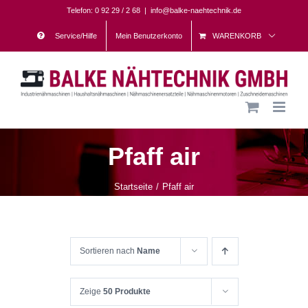
Skip
Telefon: 0 92 29 / 2 68
|
info@balke-naehtechnik.de
to
Service/Hilfe
Mein Benutzerkonto
WARENKORB
content
Pfaff air
Startseite
Pfaff air
Sortieren nach
Name
Zeige
50 Produkte