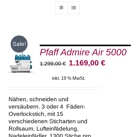
Sale!
Pfaff Admire Air 5000
IN DEN
WARENKORB
Ursprünglicher
Aktueller
1.169,00
€
1.299,00
€
/
Preis
Preis
DETAILS
war:
ist:
inkl. 19 % MwSt.
1.299,00 €
1.169,00 €.
Nähen, schneiden und
versäubern. 3 oder 4 Fäden-
Overlockstich, mit 15
verschiedenen Sticharten und
Rollsaum, Lufteinfädelung,
Nadeleinfädler, 1300 Stiche pro