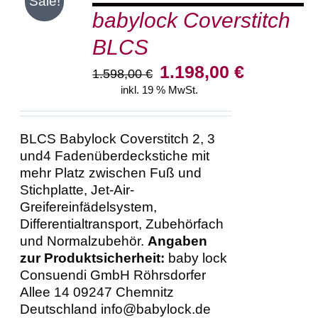
Sale!
babylock Coverstitch
WARENKORB
/
BLCS
DETAILS
Ursprünglicher
Aktueller
1.198,00
€
1.598,00
€
Preis
Preis
inkl. 19 % MwSt.
war:
ist:
1.598,00 €
1.198,00 €.
BLCS Babylock Coverstitch 2, 3
und4 Fadenüberdeckstiche mit
mehr Platz zwischen Fuß und
Stichplatte, Jet-Air-
Greifereinfädelsystem,
Differentialtransport, Zubehörfach
und Normalzubehör.
Angaben
zur Produktsicherheit:
baby lock
Consuendi GmbH Röhrsdorfer
Allee 14 09247 Chemnitz
Deutschland info@babylock.de