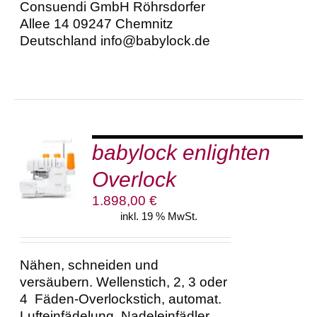
Consuendi GmbH Röhrsdorfer
Allee 14 09247 Chemnitz
Deutschland info@babylock.de
babylock enlighten
IN DEN
WARENKORB
Overlock
/
DETAILS
1.898,00
€
inkl. 19 % MwSt.
Nähen, schneiden und
versäubern. Wellenstich, 2, 3 oder
4 Fäden-Overlockstich, automat.
Lufteinfädelung, Nadeleinfädler,