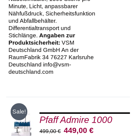
Minute, Licht, anpassbarer
Nähfußdruck, Sicherheitsfunktion
und Abfallbehälter.
Differentialtransport und
Stichlänge.
Angaben zur
Produktsicherheit:
VSM
Deutschland GmbH An der
RaumFabrik 34 76227 Karlsruhe
Deutschland info@vsm-
deutschland.com
Sale!
Pfaff Admire 1000
IN DEN
WARENKORB
Ursprünglicher
Aktueller
449,00
€
499,00
€
/
Preis
Preis