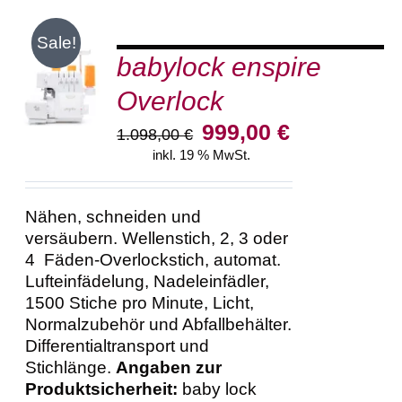
Sale!
babylock enspire
IN DEN
WARENKORB
Overlock
/
DETAILS
Ursprünglicher
Aktueller
999,00
€
1.098,00
€
Preis
Preis
inkl. 19 % MwSt.
war:
ist:
1.098,00 €
999,00 €.
Nähen, schneiden und
versäubern. Wellenstich, 2, 3 oder
4 Fäden-Overlockstich, automat.
Lufteinfädelung, Nadeleinfädler,
1500 Stiche pro Minute, Licht,
Normalzubehör und Abfallbehälter.
Differentialtransport und
Stichlänge.
Angaben zur
Produktsicherheit:
baby lock