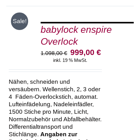
IN
Sale!
DEN
babylock enspire
WARENKORB
/
Overlock
DETAILS
Ursprünglicher
Aktueller
999,00
€
1.098,00
€
Preis
Preis
inkl. 19 % MwSt.
war:
ist:
1.098,00 €
999,00 €.
Nähen, schneiden und
versäubern. Wellenstich, 2, 3 oder
4 Fäden-Overlockstich, automat.
Lufteinfädelung, Nadeleinfädler,
1500 Stiche pro Minute, Licht,
Normalzubehör und Abfallbehälter.
Differentialtransport und
Stichlänge.
Angaben zur