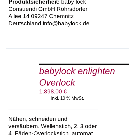
Produktsicherheit:
baby lock
Consuendi GmbH Röhrsdorfer
Allee 14 09247 Chemnitz
Deutschland info@babylock.de
IN
DEN
babylock enlighten
WARENKORB
/
Overlock
DETAILS
1.898,00
€
inkl. 19 % MwSt.
Nähen, schneiden und
versäubern. Wellenstich, 2, 3 oder
4 Fäden-Overlockstich, automat.