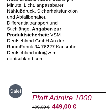
Minute, Licht, anpassbarer
Nähfußdruck, Sicherheitsfunktion
und Abfallbehälter.
Differentialtransport und
Stichlänge.
Angaben zur
Produktsicherheit:
VSM
Deutschland GmbH An der
RaumFabrik 34 76227 Karlsruhe
Deutschland info@vsm-
deutschland.com
IN
Sale!
DEN
Pfaff Admire 1000
WARENKORB
/
Ursprünglicher
Aktueller
449,00
€
499,00
€
DETAILS
Preis
Preis