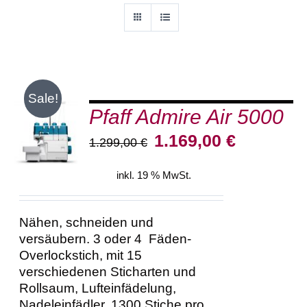
Sale!
Pfaff Admire Air 5000
IN DEN
WARENKORB
Ursprünglicher
Aktueller
1.169,00
€
1.299,00
€
/
Preis
Preis
DETAILS
war:
ist:
inkl. 19 % MwSt.
1.299,00 €
1.169,00 €.
Nähen, schneiden und
versäubern. 3 oder 4 Fäden-
Overlockstich, mit 15
verschiedenen Sticharten und
Rollsaum, Lufteinfädelung,
Nadeleinfädler, 1300 Stiche pro