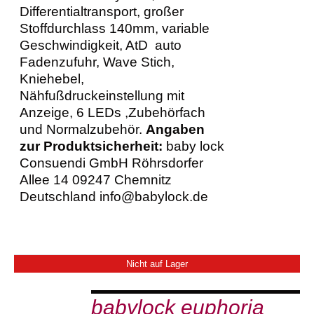
Differentialtransport, großer
Stoffdurchlass 140mm, variable
Geschwindigkeit, AtD auto
Fadenzufuhr, Wave Stich,
Kniehebel,
Nähfußdruckeinstellung mit
Anzeige, 6 LEDs ,Zubehörfach
und Normalzubehör.
Angaben
zur Produktsicherheit:
baby lock
Consuendi GmbH Röhrsdorfer
Allee 14 09247 Chemnitz
Deutschland info@babylock.de
Nicht auf Lager
babylock euphoria
DETAILS