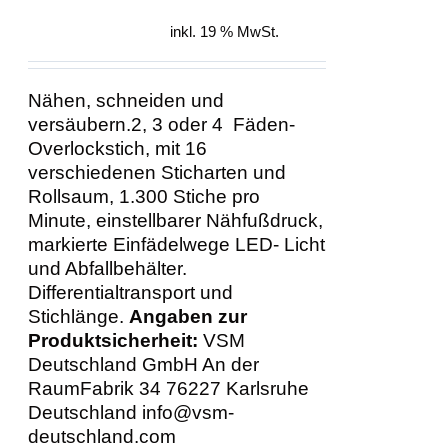
war:
ist:
inkl. 19 % MwSt.
499,00 €
449,00 €.
Nähen, schneiden und
versäubern.2, 3 oder 4 Fäden-
Overlockstich, mit 16
verschiedenen Sticharten und
Rollsaum, 1.300 Stiche pro
Minute, einstellbarer Nähfußdruck,
markierte Einfädelwege LED- Licht
und Abfallbehälter.
Differentialtransport und
Stichlänge.
Angaben zur
Produktsicherheit:
VSM
Deutschland GmbH An der
RaumFabrik 34 76227 Karlsruhe
Deutschland info@vsm-
deutschland.com