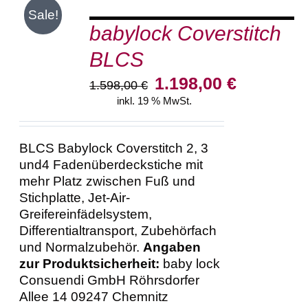
Sale!
DEN
babylock Coverstitch
WARENKORB
/
BLCS
DETAILS
Ursprünglicher
Aktueller
1.198,00
€
1.598,00
€
Preis
Preis
inkl. 19 % MwSt.
war:
ist:
1.598,00 €
1.198,00 €.
BLCS Babylock Coverstitch 2, 3
und4 Fadenüberdeckstiche mit
mehr Platz zwischen Fuß und
Stichplatte, Jet-Air-
Greifereinfädelsystem,
Differentialtransport, Zubehörfach
und Normalzubehör.
Angaben
zur Produktsicherheit:
baby lock
Consuendi GmbH Röhrsdorfer
Allee 14 09247 Chemnitz