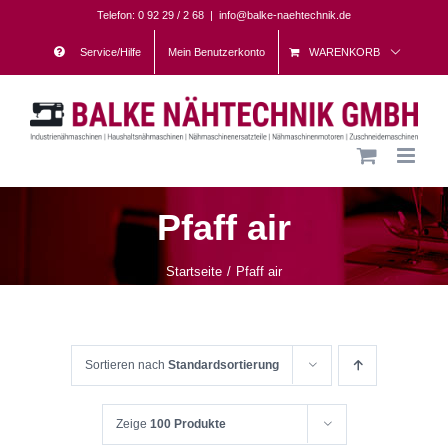
Skip
Telefon: 0 92 29 / 2 68
|
info@balke-naehtechnik.de
to
Service/Hilfe
Mein Benutzerkonto
WARENKORB
content
Pfaff air
Startseite
Pfaff air
Sortieren nach
Standardsortierung
Zeige
100 Produkte