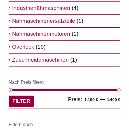
Industrienähmaschinen
(4)
Nähmaschinenersatzteile
(1)
Nähmaschinenmotoren
(1)
Overlock
(10)
Zuschneidemaschinen
(1)
Nach Preis filtern
Min
Ma
Preis:
—
1.190 €
4.400 €
FILTER
Pre
Pre
Filtern nach