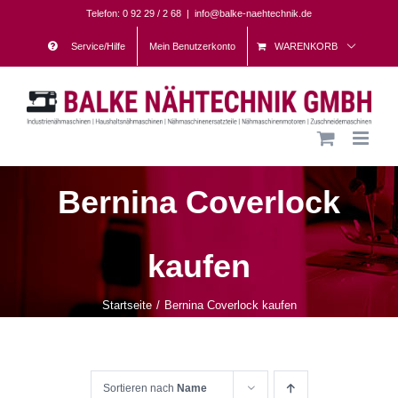
Skip
Telefon: 0 92 29 / 2 68
|
info@balke-naehtechnik.de
to
Service/Hilfe
Mein Benutzerkonto
WARENKORB
content
Bernina Coverlock
kaufen
Startseite
Bernina Coverlock kaufen
Sortieren nach
Name