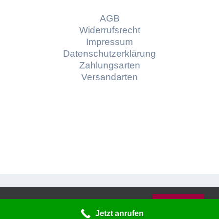
AGB
Widerrufsrecht
Impressum
Datenschutzerklärung
Zahlungsarten
Versandarten
© Copyright
2026 | Konzept und Webdesign by
Diese Website verwendet Cookies und
Braindepartment
Werbeagentur Bayreuth
OK
Dienste von Dritten.
Jetzt anrufen