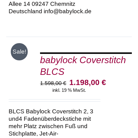
Allee 14 09247 Chemnitz
Deutschland info@babylock.de
IN
Sale!
DEN
babylock Coverstitch
WARENKORB
/
BLCS
DETAILS
Ursprünglicher
Aktueller
1.198,00
€
1.598,00
€
Preis
Preis
inkl. 19 % MwSt.
war:
ist:
1.598,00 €
1.198,00 €.
BLCS Babylock Coverstitch 2, 3
und4 Fadenüberdeckstiche mit
mehr Platz zwischen Fuß und
Stichplatte, Jet-Air-