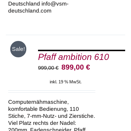
Deutschland info@vsm-
deutschland.com
IN
Sale!
DEN
Pfaff ambition 610
WARENKORB
/
Ursprünglicher
Aktueller
899,00
€
999,00
€
DETAILS
Preis
Preis
war:
ist:
inkl. 19 % MwSt.
999,00 €
899,00 €.
Computernähmaschine,
komfortable Bedienung, 110
Stiche, 7-mm-Nutz- und Zierstiche.
Viel Platz rechts der Nadel:
200mm, Fadenschneider, Pfaff