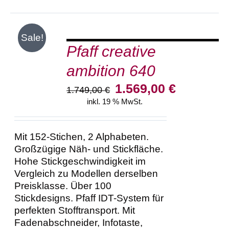
IN
Sale!
DEN
Pfaff creative
WARENKORB
/
ambition 640
DETAILS
Ursprünglicher
Aktueller
1.569,00
€
1.749,00
€
Preis
Preis
inkl. 19 % MwSt.
war:
ist:
1.749,00 €
1.569,00 €.
Mit 152-Stichen, 2 Alphabeten.
Großzügige Näh- und Stickfläche.
Hohe Stickgeschwindigkeit im
Vergleich zu Modellen derselben
Preisklasse. Über 100
Stickdesigns. Pfaff IDT-System für
perfekten Stofftransport. Mit
Fadenabschneider, Infotaste,