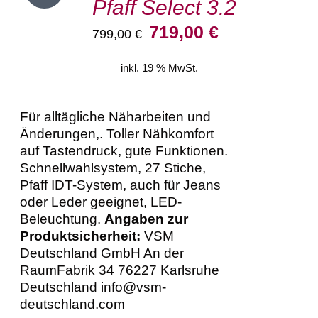
Pfaff Select 3.2
WARENKORB
/
Ursprünglicher
Aktueller
719,00
€
799,00
€
DETAILS
Preis
Preis
war:
ist:
inkl. 19 % MwSt.
799,00 €
719,00 €.
Für alltägliche Näharbeiten und
Änderungen,. Toller Nähkomfort
auf Tastendruck, gute Funktionen.
Schnellwahlsystem, 27 Stiche,
Pfaff IDT-System, auch für Jeans
oder Leder geeignet, LED-
Beleuchtung.
Angaben zur
Produktsicherheit:
VSM
Deutschland GmbH An der
RaumFabrik 34 76227 Karlsruhe
Deutschland info@vsm-
deutschland.com