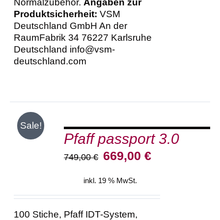
Normalzubehör.
Angaben zur
Produktsicherheit:
VSM
Deutschland GmbH An der
RaumFabrik 34 76227 Karlsruhe
Deutschland info@vsm-
deutschland.com
IN
Sale!
DEN
Pfaff passport 3.0
WARENKORB
/
Ursprünglicher
Aktueller
669,00
€
749,00
€
DETAILS
Preis
Preis
war:
ist:
inkl. 19 % MwSt.
749,00 €
669,00 €.
100 Stiche, Pfaff IDT-System,