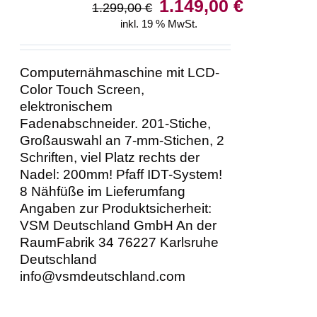
Ursprünglicher
Aktueller
1.149,00
€
1.299,00
€
Preis
Preis
inkl. 19 % MwSt.
war:
ist:
1.299,00 €
1.149,00 €.
Computernähmaschine mit LCD-
Color Touch Screen,
elektronischem
Fadenabschneider. 201-Stiche,
Großauswahl an 7-mm-Stichen, 2
Schriften, viel Platz rechts der
Nadel: 200mm! Pfaff IDT-System!
8 Nähfüße im Lieferumfang
Angaben zur Produktsicherheit:
VSM Deutschland GmbH An der
RaumFabrik 34 76227 Karlsruhe
Deutschland
info@vsmdeutschland.com