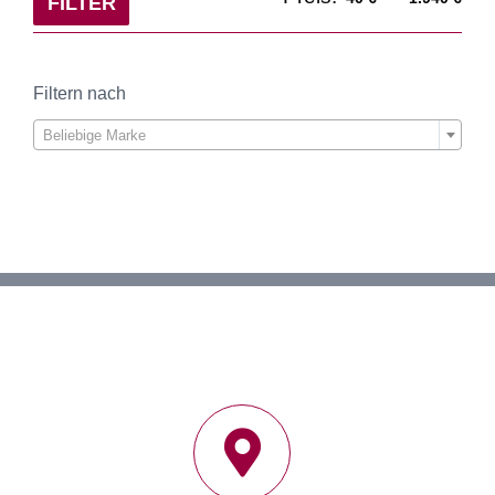
FILTER
Pre
Pre
Filtern nach

Beliebige Marke