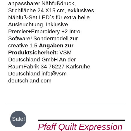
anpassbarer Nähfußdruck,
Stichfläche 24 X15 cm, exklusives
Nähfuß-Set LED´s für extra helle
Ausleuchtung. Inklusive
Premier+Embroidery +2 Intro
Software! Sondermodell zur
creative 1.5
Angaben zur
Produktsicherheit:
VSM
Deutschland GmbH An der
RaumFabrik 34 76227 Karlsruhe
Deutschland info@vsm-
deutschland.com
IN
Sale!
DEN
Pfaff Quilt Expression
WARENKORB
/