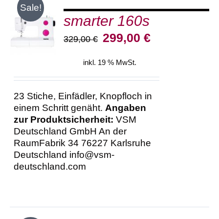
Sale!
smarter 160s
IN DEN
WARENKORB
Ursprünglicher
Aktueller
299,00
€
329,00
€
/
Preis
Preis
DETAILS
war:
ist:
inkl. 19 % MwSt.
329,00 €
299,00 €.
23 Stiche, Einfädler, Knopfloch in
einem Schritt genäht.
Angaben
zur Produktsicherheit:
VSM
Deutschland GmbH An der
RaumFabrik 34 76227 Karlsruhe
Deutschland info@vsm-
deutschland.com