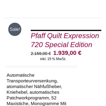
IN
Sale!
DEN
Pfaff Quilt Expression
WARENKORB
/
720 Special Edition
DETAILS
Ursprünglicher
Aktueller
1.939,00
€
2.159,00
€
Preis
Preis
inkl. 19 % MwSt.
war:
ist:
2.159,00 €
1.939,00 €.
Automatische
Transporteurversenkung,
atomatischer Nähfußheber,
Kniehebel, automatisches
Patchworkprogramm, 52
Maxistiche, Monogramme Mit