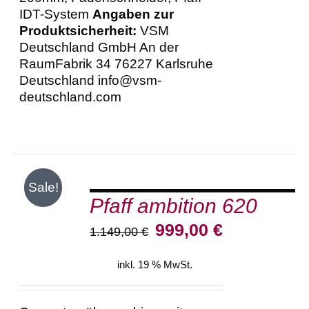
IDT-System
Angaben zur
Produktsicherheit:
VSM
Deutschland GmbH An der
RaumFabrik 34 76227 Karlsruhe
Deutschland info@vsm-
deutschland.com
IN
Sale!
DEN
Pfaff ambition 620
WARENKORB
/
Ursprünglicher
Aktueller
999,00
€
1.149,00
€
DETAILS
Preis
Preis
war:
ist:
inkl. 19 % MwSt.
1.149,00 €
999,00 €.