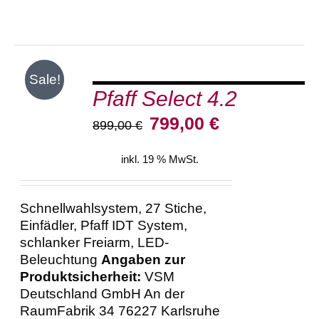
IN
Sale!
DEN
Pfaff Select 4.2
WARENKORB
/
Ursprünglicher
Aktueller
799,00
€
899,00
€
DETAILS
Preis
Preis
war:
ist:
inkl. 19 % MwSt.
899,00 €
799,00 €.
Schnellwahlsystem, 27 Stiche,
Einfädler, Pfaff IDT System,
schlanker Freiarm, LED-
Beleuchtung
Angaben zur
Produktsicherheit:
VSM
Deutschland GmbH An der
RaumFabrik 34 76227 Karlsruhe