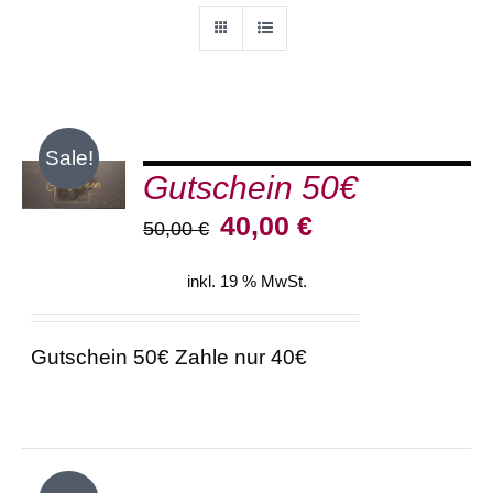
IN DEN
Sale!
Gutschein 50€
WARENKORB
/
Ursprünglicher
Aktueller
40,00
€
DETAILS
50,00
€
Preis
Preis
war:
ist:
inkl. 19 % MwSt.
50,00 €
40,00 €.
Gutschein 50€ Zahle nur 40€