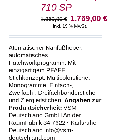
710 SP
DETAILS
Ursprünglicher
Aktueller
1.769,00
€
1.969,00
€
Preis
Preis
inkl. 19 % MwSt.
war:
ist:
1.969,00 €
1.769,00 €.
Atomatischer Nähfußheber,
automatisches
Patchworkprogramm, Mit
einzigartigem PFAFF
Stichkonzept: Multicolorstiche,
Monogramme, Einfach-,
Zweifach-, Dreifachbänderstiche
und Ziergleitstichen!
Angaben zur
Produktsicherheit:
VSM
Deutschland GmbH An der
RaumFabrik 34 76227 Karlsruhe
Deutschland info@vsm-
deutschland.com