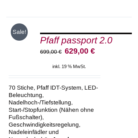
IN
Sale!
DEN
Pfaff passport 2.0
WARENKORB
/
Ursprünglicher
Aktueller
629,00
€
699,00
€
DETAILS
Preis
Preis
war:
ist:
inkl. 19 % MwSt.
699,00 €
629,00 €.
70 Stiche, Pfaff IDT-System, LED-
Beleuchtung,
Nadelhoch-/Tiefstellung,
Start-/Stopfunktion (Nähen ohne
Fußschalter),
Geschwindigkeitsregelung,
Nadeleinfädler und