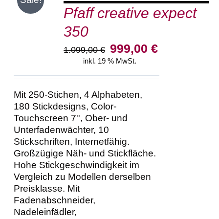
Pfaff creative expect
WARENKORB
/
350
DETAILS
Ursprünglicher
Aktueller
999,00
€
1.099,00
€
Preis
Preis
inkl. 19 % MwSt.
war:
ist:
1.099,00 €
999,00 €.
Mit 250-Stichen, 4 Alphabeten,
180 Stickdesigns, Color-
Touchscreen 7'', Ober- und
Unterfadenwächter, 10
Stickschriften, Internetfähig.
Großzügige Näh- und Stickfläche.
Hohe Stickgeschwindigkeit im
Vergleich zu Modellen derselben
Preisklasse. Mit
Fadenabschneider,
Nadeleinfädler,