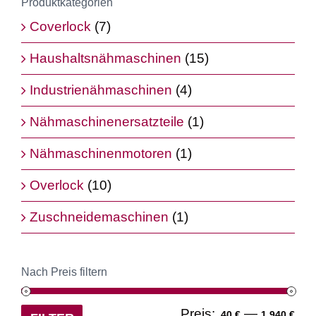
Produktkategorien
Coverlock
(7)
Haushaltsnähmaschinen
(15)
Industrienähmaschinen
(4)
Nähmaschinenersatzteile
(1)
Nähmaschinenmotoren
(1)
Overlock
(10)
Zuschneidemaschinen
(1)
Nach Preis filtern
Min
Ma
Preis:
—
40 €
1.940 €