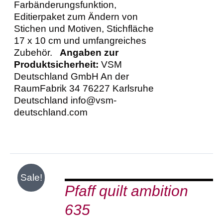
Farbänderungsfunktion,
Editierpaket zum Ändern von
Stichen und Motiven, Stichfläche
17 x 10 cm und umfangreiches
Zubehör.
Angaben zur
Produktsicherheit:
VSM
Deutschland GmbH An der
RaumFabrik 34 76227 Karlsruhe
Deutschland info@vsm-
deutschland.com
IN
Sale!
DEN
Pfaff quilt ambition
WARENKORB
/
635
DETAILS