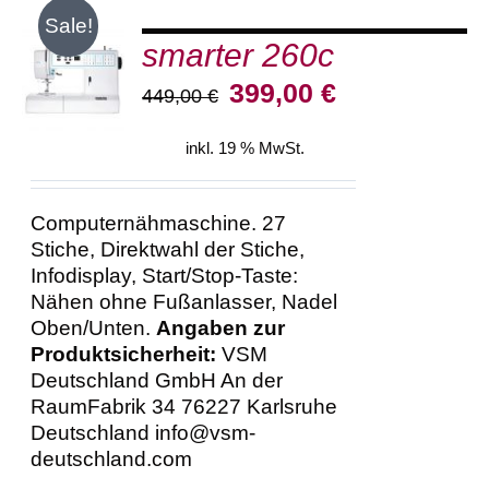
Sale!
smarter 260c
IN DEN
WARENKORB
Ursprünglicher
Aktueller
399,00
€
449,00
€
/
Preis
Preis
DETAILS
war:
ist:
inkl. 19 % MwSt.
449,00 €
399,00 €.
Computernähmaschine. 27
Stiche, Direktwahl der Stiche,
Infodisplay, Start/Stop-Taste:
Nähen ohne Fußanlasser, Nadel
Oben/Unten.
Angaben zur
Produktsicherheit:
VSM
Deutschland GmbH An der
RaumFabrik 34 76227 Karlsruhe
Deutschland info@vsm-
deutschland.com