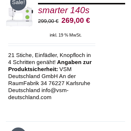
Sale!
smarter 140s
IN DEN
WARENKORB
Ursprünglicher
Aktueller
269,00
€
299,00
€
/
Preis
Preis
DETAILS
war:
ist:
inkl. 19 % MwSt.
299,00 €
269,00 €.
21 Stiche, Einfädler, Knopfloch in
4 Schritten genäht!
Angaben zur
Produktsicherheit:
VSM
Deutschland GmbH An der
RaumFabrik 34 76227 Karlsruhe
Deutschland info@vsm-
deutschland.com